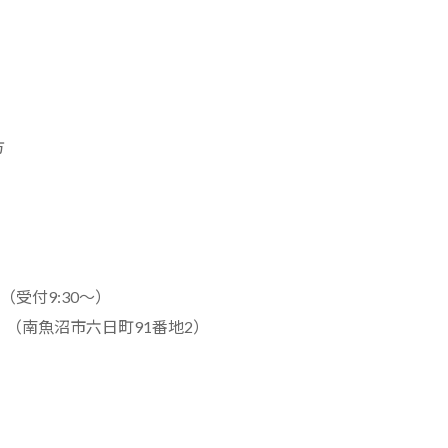
方
 （受付9:30～）
 （南魚沼市六日町91番地2）