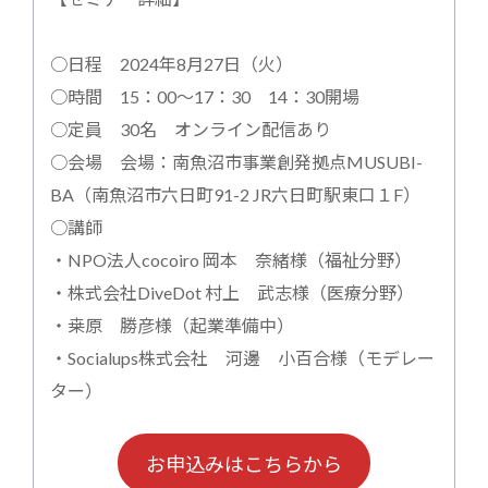
○日程 2024年8月27日（火）
○時間 15：00～17：30 14：30開場
○定員 30名 オンライン配信あり
○会場 会場：南魚沼市事業創発拠点MUSUBI-
BA（南魚沼市六日町91-2 JR六日町駅東口１F）
○講師
・NPO法人cocoiro 岡本 奈緒様（福祉分野）
・株式会社DiveDot 村上 武志様（医療分野）
・桒原 勝彦様（起業準備中）
・Socialups株式会社 河邊 小百合様（モデレー
ター）
お申込みはこちらから