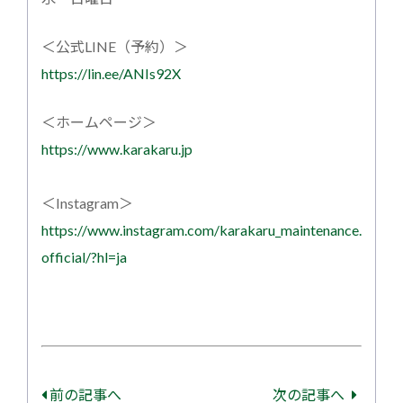
＜公式LINE（予約）＞
https://lin.ee/ANIs92X
＜ホームページ＞
https://www.karakaru.jp
＜Instagram＞
https://www.instagram.com/karakaru_maintenance.
official/?hl=ja
前の記事へ
次の記事へ