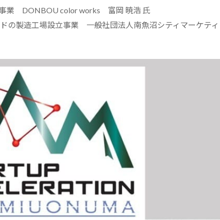
ONBOU color works 富岡 暁浩 氏
ードの製造工場設立事業 一般社団法人南魚沼シティマーケティ