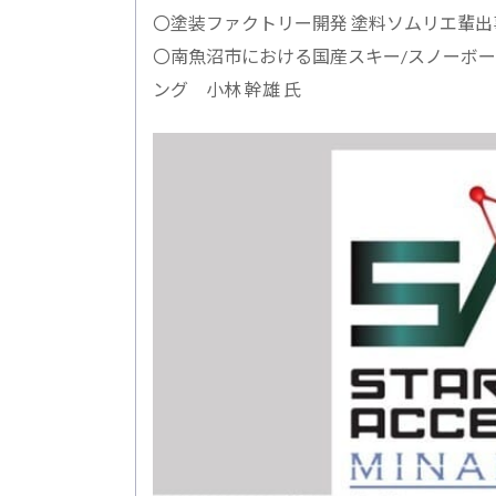
〇塗装ファクトリー開発 塗料ソムリエ輩出事業 D
〇南魚沼市における国産スキー/スノーボ
ング 小林 幹雄 氏